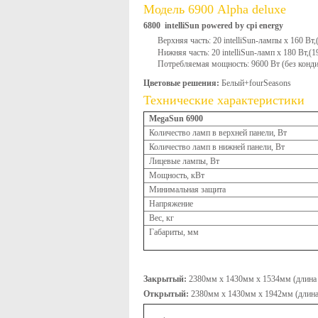
Модель 6900 Alpha deluxe
6800 intelliSun powered by cpi energy
Верхняя часть: 20 intelliSun-лампы x 160 Вт
Нижняя часть: 20 intelliSun-ламп x 180 Вт,(
Потребляемая мощность: 9600 Вт (без конди
Цветовые решения:
Белый+fourSeasons
Технические характеристики
MegaSun 6900
Количество ламп в верхней панели, Вт
Количество ламп в нижней панели, Вт
Лицевые лампы, Вт
Мощность, кВт
Минимальная защита
Напряжение
Вес, кг
Габариты, мм
Закрытый:
2380мм x 1430мм x 1534мм (длина 
Открытый:
2380мм x 1430мм x 1942мм (длина