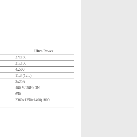
Ultra Power
27х160
21х160
4х500
11,3 (12,5)
3х25А
400 V/ 50Hz 3N
650
2360х1350х1400(1800