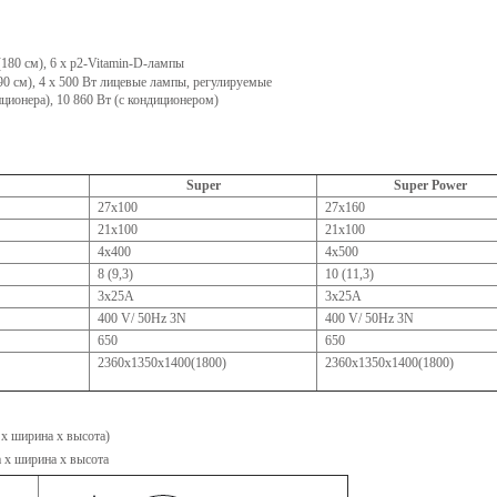
,(180 см), 6 x p2-Vitamin-D-лампы
190 см), 4 x 500 Вт лицевые лампы, регулируемые
ционера), 10 860 Вт (с кондиционером)
Super
Super Power
27х100
27х160
21х100
21х100
4х400
4х500
8 (9,3)
10 (11,3)
3х25А
3х25А
400 V/ 50Hz 3N
400 V/ 50Hz 3N
650
650
2360х1350х1400(1800)
2360х1350х1400(1800)
x ширина x высота)
 x ширина x высота