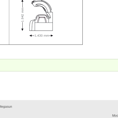
Megasun
Мос