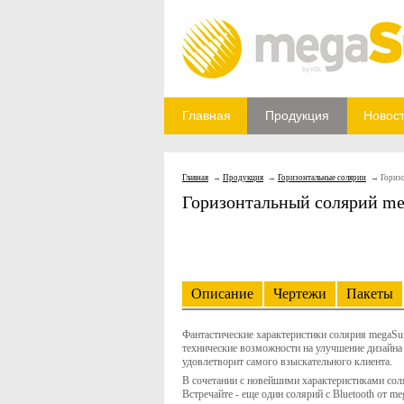
Главная
Продукция
Новос
Главная
Продукция
Горизонтальные солярии
Гориз
Горизонтальный солярий meg
Описание
Чертежи
Пакеты
Фантастические характеристики солярия megaSu
технические возможности на улучшение дизайна
удовлетворит самого взыскательного клиента.
В сочетании с новейшими характеристиками сол
Встречайте - еще один солярий с Bluetooth от me