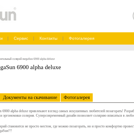
ти
Сервис
Контакты
Фотогалерея
онтальный солярий megaSun 6900 alpha deluxe
aSun 6900 alpha deluxe
Документы на скачивание
Фотогалерея
n 6900 alpha deluxe привлекают взгляд самых искушенных любителей позагорать! Разра
 и эргономики солярия. Суперсовременный дизайн позволяет солярию вписаться в любо
ярий становится не просто местом, где можно позагорать, но и просто комфортно пров
gaSun!!!