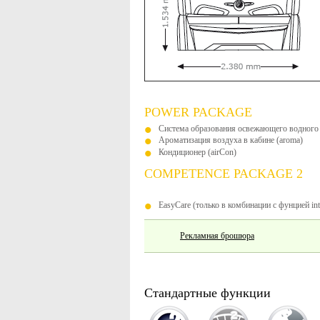
POWER PACKAGE
Система образования освежающего водного 
Ароматизация воздуха в кабине (aroma)
Кондиционер (airCon)
COMPETENCE PACKAGE 2
EasyCare (только в комбинации с фунцией int
Рекламная брошюра
Стандартные функции