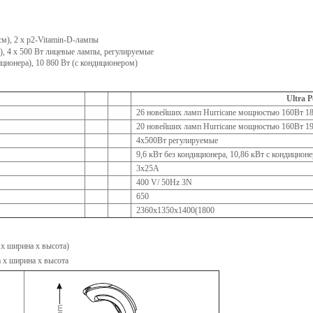
см), 2 x p2-Vitamin-D-лампы
), 4 x 500 Вт лицевые лампы, регулируемые
ционера), 10 860 Вт (с кондиционером)
Ultra 
26 новейших ламп Hurricane мощностью 160Вт 1
20 новейших ламп Hurricane мощностью 160Вт 1
4х500Вт регулируемые
9,6 кВт без кондиционера, 10,86 кВт с кондицион
3х25А
400 V/ 50Hz 3N
650
2360х1350х1400(1800
x ширина x высота)
 x ширина x высота