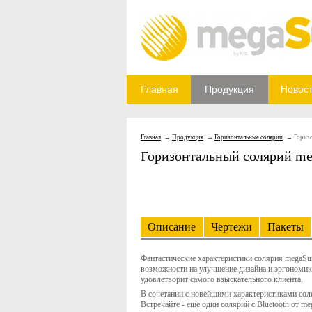
Главная
Продукция
Новос
Главная
Продукция
Горизонтальные солярии
Горизо
Горизонтальный солярий meg
Описание
Чертежи
Пакеты
Фантастические характеристики солярия megaSu
возможности на улучшение дизайна и эргономик
удовлетворит самого взыскательного клиента.
В сочетании с новейшими характеристиками сол
Встречайте - еще один солярий с Bluetooth от me