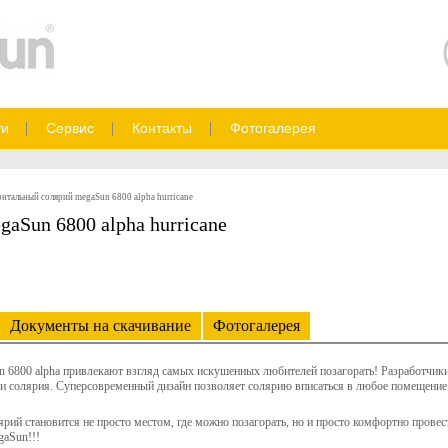
ти
Сервис
Контакты
Фотогалерея
нтальный солярий megaSun 6800 alpha hurricane
aSun 6800 alpha hurricane
Документы на скачивание
Фотогалерея
n 6800 alpha привлекают взгляд самых искушенных любителей позагорать! Разработчики
и солярия. Суперсовременный дизайн позволяет солярию вписаться в любое помещение.
ярий становится не просто местом, где можно позагорать, но и просто комфортно пров
gaSun!!!