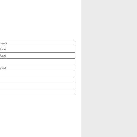
Power
80см
90см
ером