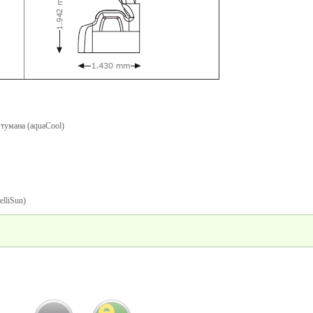
тумана (aquaCool)
elliSun)