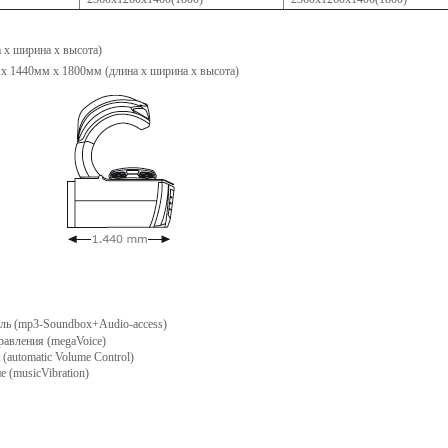
x ширина x высота)
x 1440мм x 1800мм (длина x ширина x высота)
ель (mp3-Soundbox+Audio-access)
равления (megaVoice)
automatic Volume Control)
 (musicVibration)