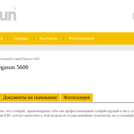
ти
Сервис
Контакты
Фотогалерея
онтальный солярий Megasun 5600
gasun 5600
Документы на скачивание
Фотогалерея
ке этот солярий, зарекомендовал себя как профессиональный солярий идущий в ногу со
ия KBL хотела совместить в этой модели не только новейшие технологии, но и стильный 