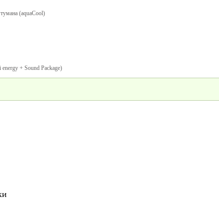
тумана (aquaCool)
i energy + Sound Package)
ки