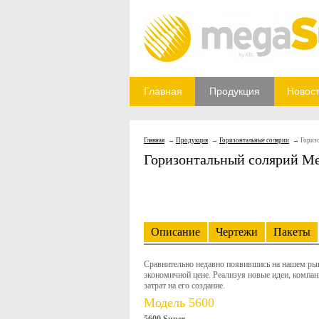
Главная
Продукция
Новос
Главная
Продукция
Горизонтальные солярии
Гориз
Горизонтальный солярий Me
Описание
Чертежи
Пакеты
Сравнительно недавно появившись на нашем рын
экономичной цене. Реализуя новые идеи, компан
затрат на его создание.
Модель 5600