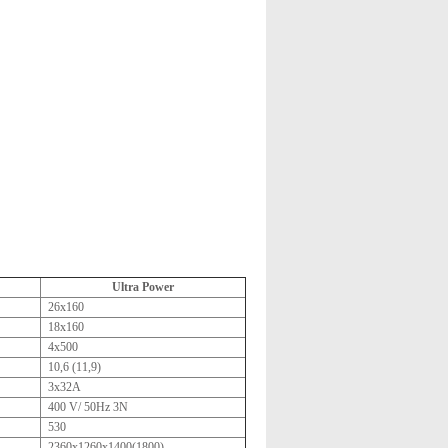
Ultra Power
26х160
18х160
4х500
10,6 (11,9)
3х32А
400 V/ 50Hz 3N
530
2360х1260х1400(1800)