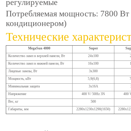
регулируемые
Потребляемая мощность: 7800 Вт (
кондиционером)
Технические характерис
MegaSun 4800
Super
Sup
Количество ламп в верхней панели, Вт
24х100
Количество ламп в нижней панели, Вт
16х100
Лицевые лампы, Вт
3х300
Мощность, кВт
5,9(6,8)
7
Минимальная защита
3х16А
Напряжение
400 V/ 50Hz 3N
400 
Вес, кг
500
Габариты, мм
2280х1230х1290(1650)
2280х12