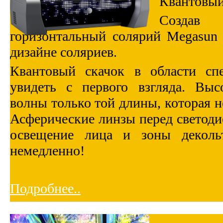
Квантовый
Создав 
горизонтальный солярий Megasun
дизайне соляриев.
Квантовый скачок в области сп
увидеть с первого взгляда. Выс
волны только той длины, которая н
Асферические линзы перед светод
освещение лица и зоны деколь
немедленно!
Подробнее..