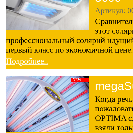
Артикул: 0
Сравнител
этот соляр
профессиональный солярий идущий 
первый класс по экономичной цене
Подробнее..
NEW
megaSu
Когда речь
пожаловат
OPTIMA сде
взяли тол