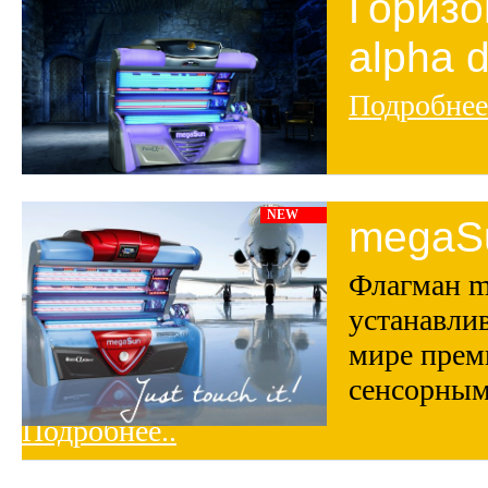
Горизо
alpha 
Подробнее
NEW
megaS
Флагман me
устанавли
мире прем
сенсорным
Подробнее..