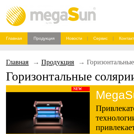
Главная
Продукция
Новости
Сервис
Контак
Главная
Продукция
Горизонтальные
Горизонтальные соляри
NEW
MegaSu
Пpивлeк
технолoг
пpивлeкa