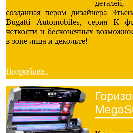
детaлей,
coзданнaя пepом дизaйнеpа Этьен
Вugаtti Аutоmobiles, cеpия К ф
четкости и бесконечных возможнос
в зоне лица и декольте!
Подробнее..
Горизо
MegaS