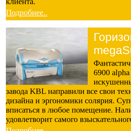
клиента.
Подробнее..
Горизо
megaSu
Фантастич
6900 alpha
искушенны
завода KBL направили все свои те
дизайна и эргономики солярия. Су
вписаться в любое помещение. Нал
удовлетворит самого взыскательног
Подробнее..