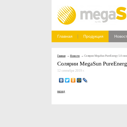
Главная
Продукция
Новос
Главная
Новости
Солярии MegaSun PureEnergy 5.0 снов
Солярии MegaSun PureEnergy
12 сентября 2019 г.
назад