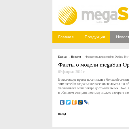
Главная
Продукция
Новос
Главная
Новости
Факты о модели megaSun Optima Tow
Факты о модели megaSun Op
09 февраля 2016 г.
В настоящее время посетители в большей степе
этих целей и созданы коллагеновые лампы. но 
увеличивает сеанс загара до томительных 16-20 
в обычном солярии. поэтому можно загореть так
назад