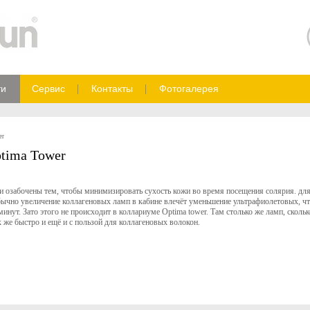
ти
Сервис
Контакты
Фотогалерея
er
tima Tower
ни озабочены тем, чтобы минимизировать сухость кожи во время посещения солярия. дл
обычно увеличение коллагеновых ламп в кабине влечёт уменьшение ультрафиолетовых, ч
минут. Зато этого не происходит в коллариуме Optima tower. Там столько же ламп, скольк
 же быстро и ещё и с пользой для коллагеновых волокон.