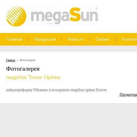
Главная
Продукция
Новости
Сервис
Контак
Главная
Фотогалерея
Фотогалерея
megaSun Tower Optima
виброплатформа Vibranano в коллариуме megaSun optima Toower
Предыдущ